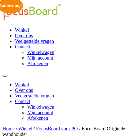
Ga
Aanbieding!
Aanbieding!
Aanbieding!
naar
de
inhoud
Winkel
Over ons
Veelgestelde vragen
Contact
Winkelwagen
Mijn account
Afrekenen
Winkel
Over ons
Veelgestelde vragen
Contact
Winkelwagen
Mijn account
Afrekenen
Home
/
Winkel
/
FocusBoard voor PO
/ FocusBoard Originele
wandhouder