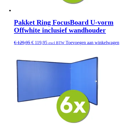
Pakket Ring FocusBoard U-vorm
Offwhite inclusief wandhouder
Oorspronkelijke
Huidige
€
129,95
€
119,95
Toevoegen aan winkelwagen
excl BTW
prijs
prijs
was:
is:
€ 129,95.
€ 119,95.