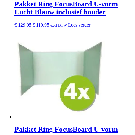
Pakket Ring FocusBoard U-vorm
Lucht Blauw inclusief houder
Oorspronkelijke
Huidige
€
129,95
€
119,95
Lees verder
excl BTW
prijs
prijs
was:
is:
€ 129,95.
€ 119,95.
Pakket Ring FocusBoard U-vorm