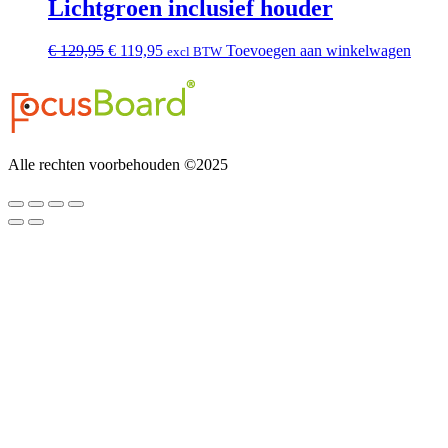
Lichtgroen inclusief houder
Oorspronkelijke
Huidige
€
129,95
€
119,95
Toevoegen aan winkelwagen
excl BTW
prijs
prijs
was:
is:
€ 129,95.
€ 119,95.
Alle rechten voorbehouden ©2025