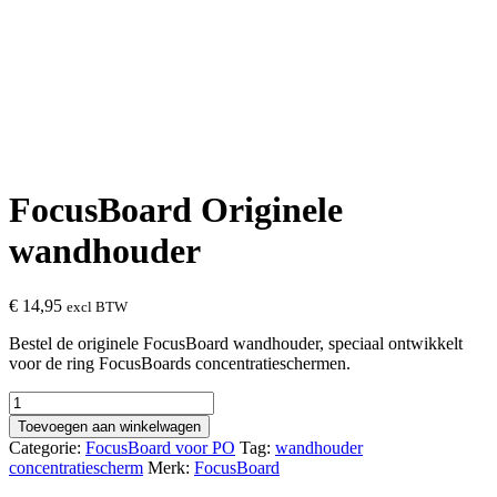
FocusBoard Originele
wandhouder
€
14,95
excl BTW
Bestel de originele FocusBoard wandhouder, speciaal ontwikkelt
voor de ring FocusBoards concentratieschermen.
FocusBoard
Originele
Toevoegen aan winkelwagen
wandhouder
Categorie:
FocusBoard voor PO
Tag:
wandhouder
aantal
concentratiescherm
Merk:
FocusBoard